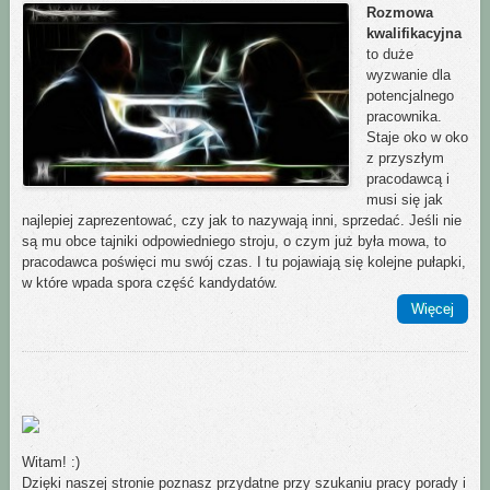
Rozmowa
kwalifikacyjna
to duże
wyzwanie dla
potencjalnego
pracownika.
Staje oko w oko
z przyszłym
pracodawcą i
musi się jak
najlepiej zaprezentować, czy jak to nazywają inni, sprzedać. Jeśli nie
są mu obce tajniki odpowiedniego stroju, o czym już była mowa, to
pracodawca poświęci mu swój czas. I tu pojawiają się kolejne pułapki,
w które wpada spora część kandydatów.
Więcej
Witam! :)
Dzięki naszej stronie poznasz przydatne przy szukaniu pracy porady i